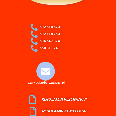
602 610 673
602 118 263
606 647 324
660 311 241‬
rezerwacja@bursztyn.net.pl
REGULAMIN REZERWACJI
REGULAMIN KOMPLEKSU